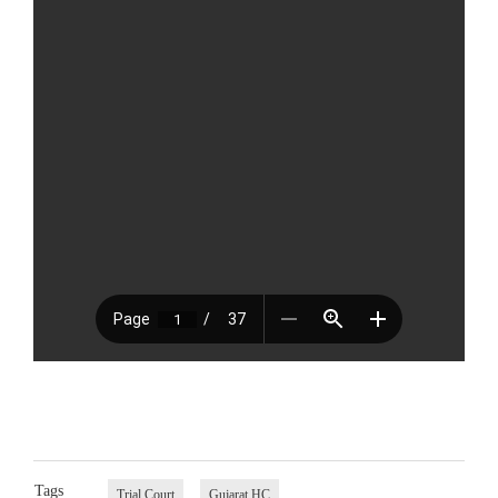
Tags
Trial Court
Gujarat HC