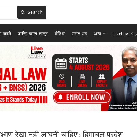
Search
ा मामले
जानिए हमारा कानून
वीडियो
राउंड अप
अन्य
LiveLaw Eng
क्ष्मण रेखा नहीं लांघनी चाहिए': हिमाचल प्रदेश