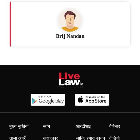
Brij Nandan
मुख्य सुर्खियां
स्तंभ
आरटीआई
वेबिनार
ताजा खबरें
साक्षात्कार
जानिए हमारा कानून
वीडियो