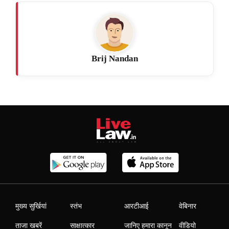
Brij Nandan
मुख्य सुर्खियां
स्तंभ
आरटीआई
वेबिनार
ताजा खबरें
साक्षात्कार
जानिए हमारा कानून
वीडियो