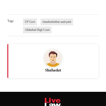
Tags
UP Govt
chandrashekhar azad park
Allahabad High Court
Shahadat