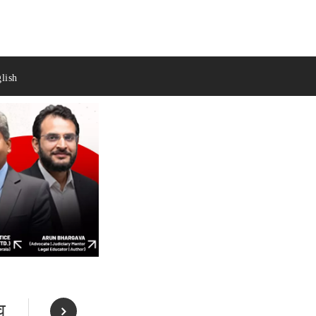
lish
व