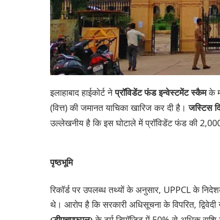
इलाहाबाद हाईकोर्ट ने
के 
प्रॉविडेंट फंड इन्वेस्टमेंट स्कैम
(वित्त) की जमानत याचिका खारिज कर दी है।
जस्टिस दि
उल्लेखनीय है कि इस घोटाले में प्रॉविडेंट फंड की 2,
पृष्ठभूमि
रिकॉर्ड पर उपलब्ध तथ्यों के अनुसार, UPPCL के निदेशक (व
थे। आरोप है कि सरकारी अधिसूचना के विप‌रित, द्विवेदी
के टर्म ‌डिपॉजिट में 50% से अधिक रा‌‌श
(डीएचएफएल)