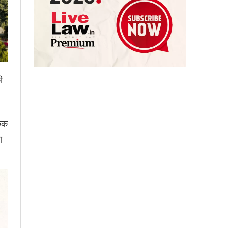
ी
किक
ा