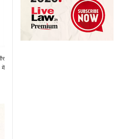
 और
में