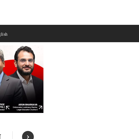
lish
त