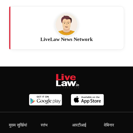
LiveLaw News Network
मुख्य सुर्खियां
स्तंभ
आरटीआई
वेबिनार