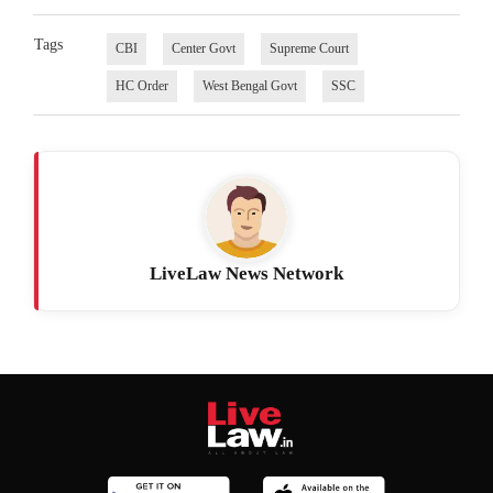
Tags
CBI
Center Govt
Supreme Court
HC Order
West Bengal Govt
SSC
LiveLaw News Network