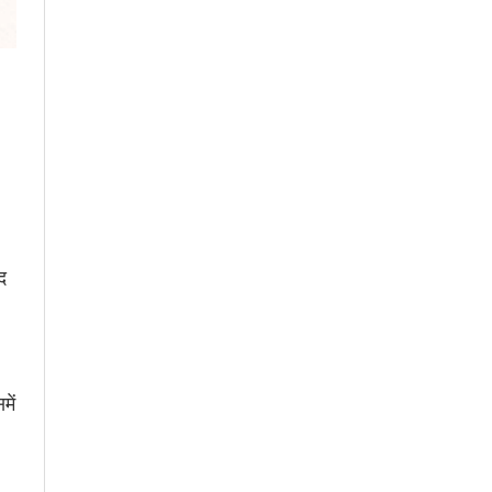
द
में