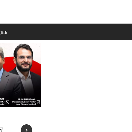
lish
और