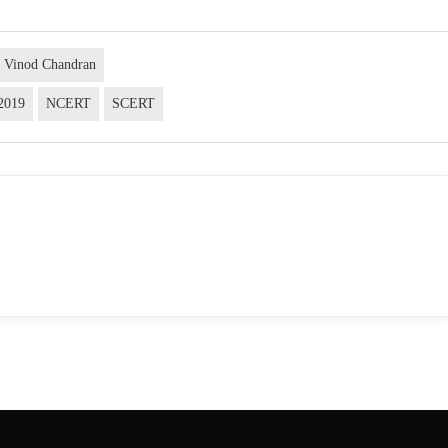
K Vinod Chandran
 2019
NCERT
SCERT