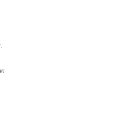
ो,
 कर