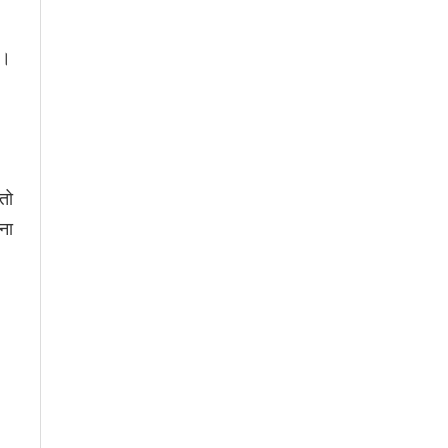
ा।
 तो
ना