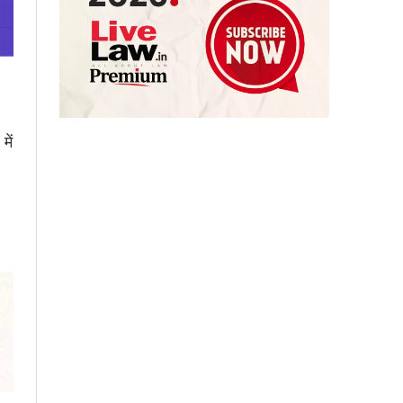
में
।