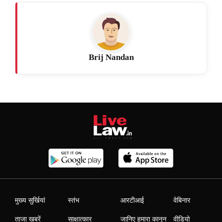
Brij Nandan
मुख्य सुर्खियां
स्तंभ
आरटीआई
वेबिनार
ताजा खबरें
साक्षात्कार
जानिए हमारा कानून
वीडियो