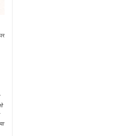
 पर
को
या