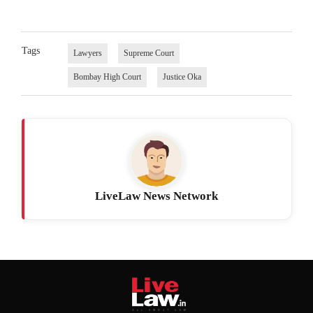
Tags
Lawyers
Supreme Court
Bombay High Court
Justice Oka
LiveLaw News Network