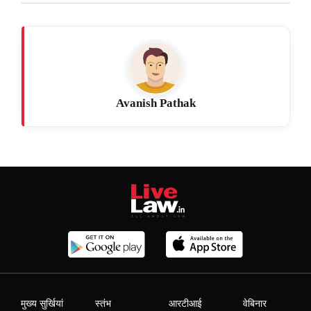
Avanish Pathak
मुख्य सुर्खियां
स्तंभ
आरटीआई
वेबिनार