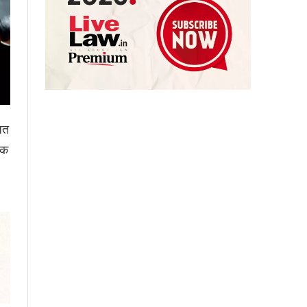
ित
िक