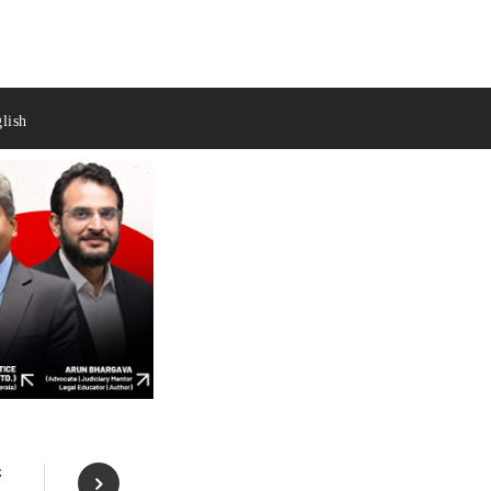
lish
ं