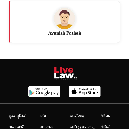
Avanish Pathak
मुख्य सुर्खियां
स्तंभ
आरटीआई
वेबिनार
ताजा खबरें
साक्षात्कार
जानिए हमारा कानून
वीडियो