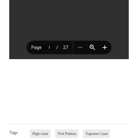
Tags
High court
Writ Petition
Supreme Court