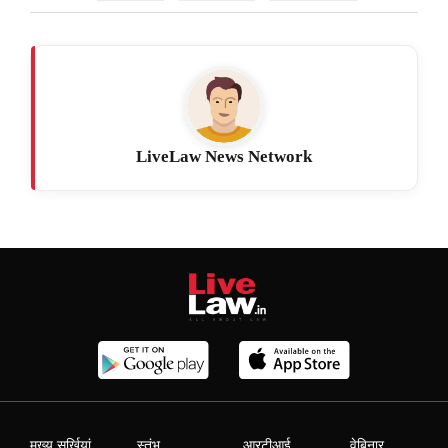
LiveLaw News Network
मुख्य सुर्खियां
स्तंभ
आरटीआई
वेबिनार