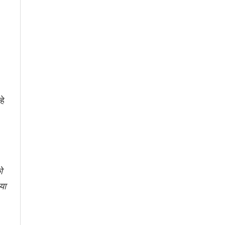
हे
ो
या