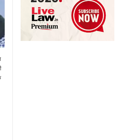
ा
ी
े