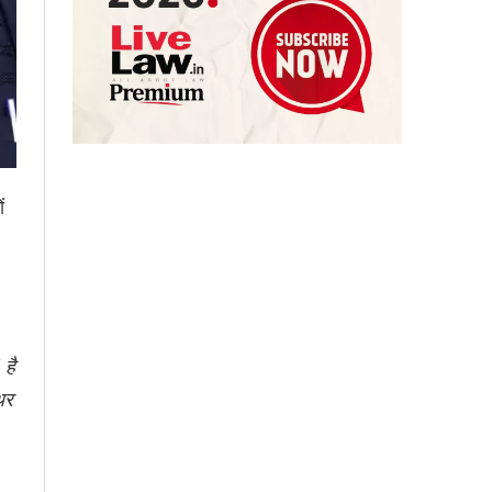
ं
 है
िर