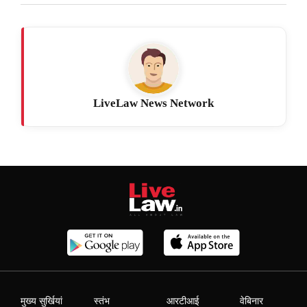
LiveLaw News Network
मुख्य सुर्खियां
स्तंभ
आरटीआई
वेबिनार