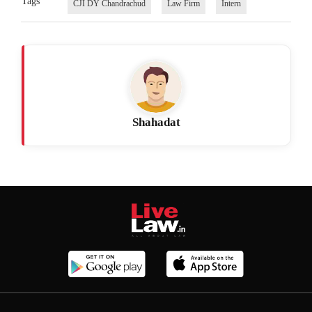
Tags
CJI DY Chandrachud
Law Firm
Intern
Shahadat