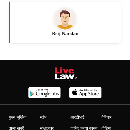
Brij Nandan
मुख्य सुर्खियां
स्तंभ
आरटीआई
वेबिनार
ताजा खबरें
साक्षात्कार
जानिए हमारा कानून
वीडियो