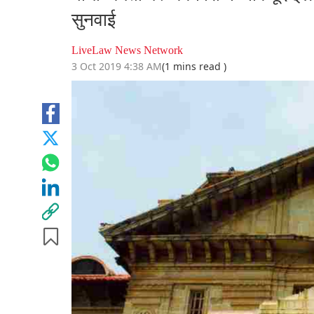
सुनवाई
LiveLaw News Network
3 Oct 2019 4:38 AM
(1 mins read )