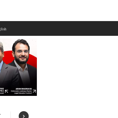
lish
ी