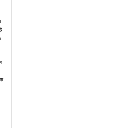
ण
है
र
ाश
िक
े