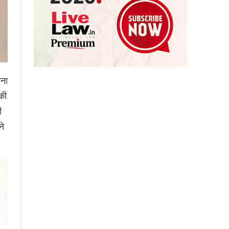
पना
की
ी
ने