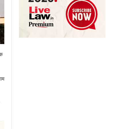
एक
णाम