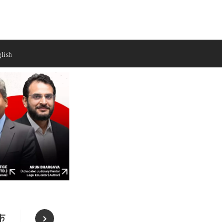
lish
के