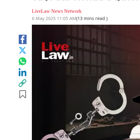
LiveLaw News Network
6 May 2025 11:05 AM
(13 mins read )