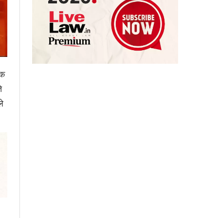
एक
े
ले