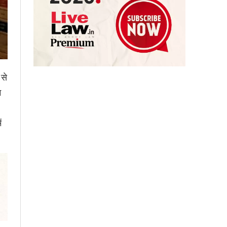
 से
म
ं