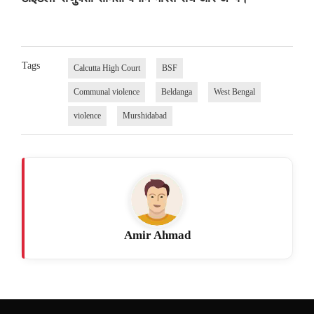
Tags
Calcutta High Court
BSF
Communal violence
Beldanga
West Bengal
violence
Murshidabad
Amir Ahmad