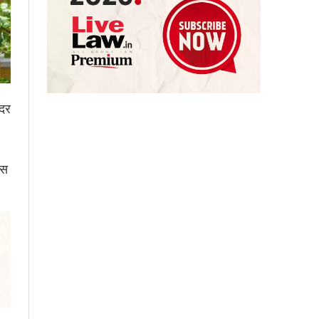
अदर
ेस