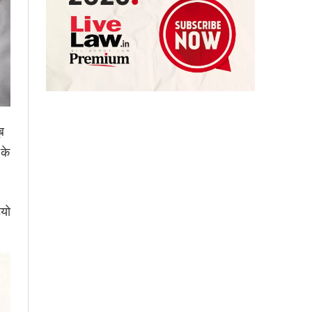
ब
 के
ियो