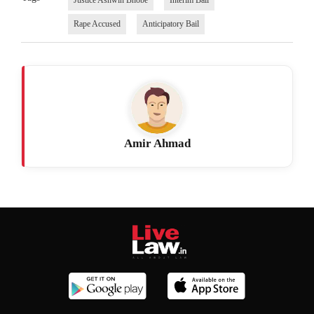
Justice Ashwin Bhobe
Interim Bail
Rape Accused
Anticipatory Bail
Amir Ahmad