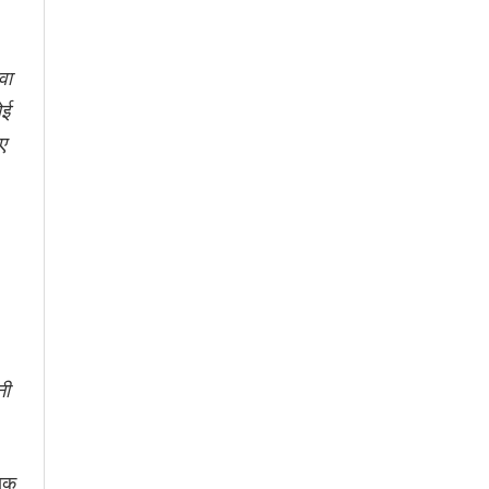
वा
ोई
ए
नी
्षक