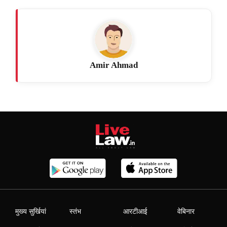
Amir Ahmad
मुख्य सुर्खियां
स्तंभ
आरटीआई
वेबिनार