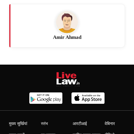
Amir Ahmad
मुख्य सुर्खियां
स्तंभ
आरटीआई
वेबिनार