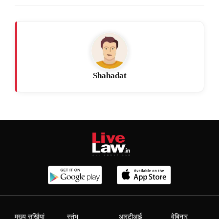
Shahadat
मुख्य सुर्खियां
स्तंभ
आरटीआई
वेबिनार