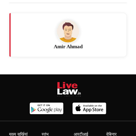
Amir Ahmad
मुख्य सुर्खियां
स्तंभ
आरटीआई
वेबिनार