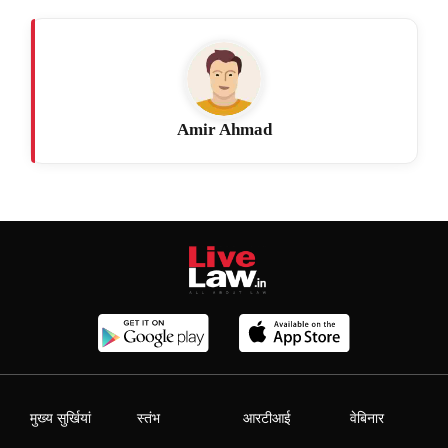
Amir Ahmad
मुख्य सुर्खियां
स्तंभ
आरटीआई
वेबिनार