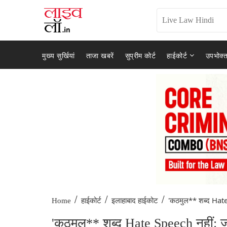
मुख्य सुर्खियां
ताजा खबरें
सुप्रीम कोर्ट
हाईकोर्ट
उपभोक्त
/
/
/
'कठमुल** शब्द Hate
Home
हाईकोर्ट
इलाहाबाद हाईकोट
'कठमुल** शब्द Hate Speech नहीं: ज