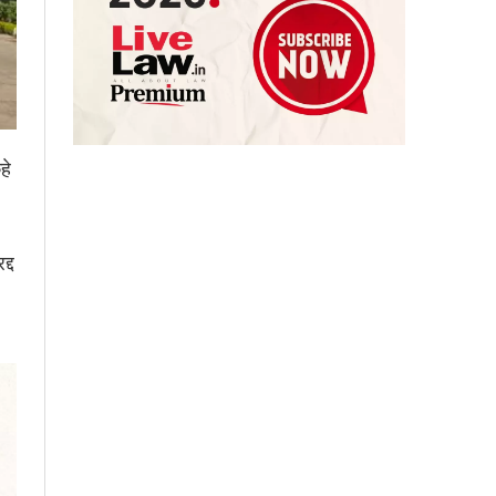
हे
्द