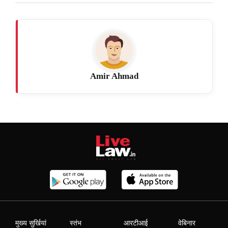
Amir Ahmad
मुख्य सुर्खियां
स्तंभ
आरटीआई
वेबिनार