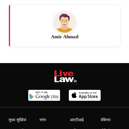
Amir Ahmad
मुख्य सुर्खियां
स्तंभ
आरटीआई
वेबिनार