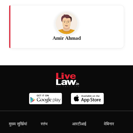
Amir Ahmad
मुख्य सुर्खियां
स्तंभ
आरटीआई
वेबिनार