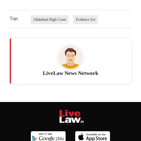
Tags
Allahabad High Court
Evidence Act
LiveLaw News Network