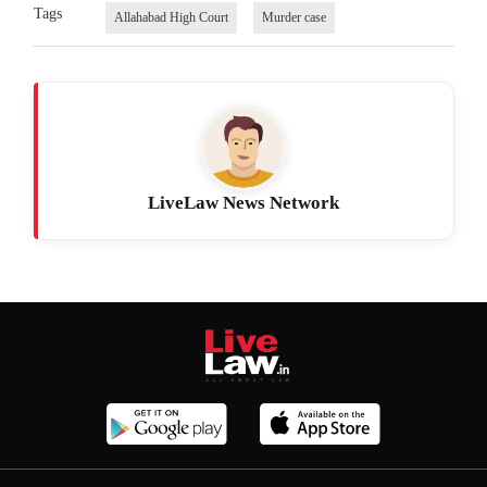
Tags
Allahabad High Court
‏Murder case
LiveLaw News Network