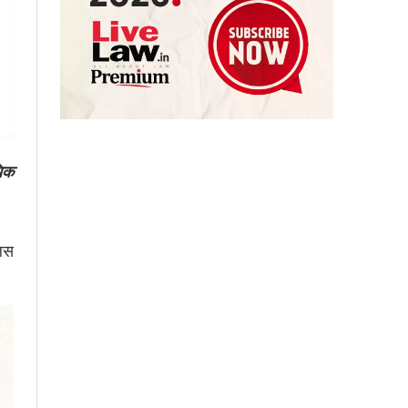
यिक
लिस