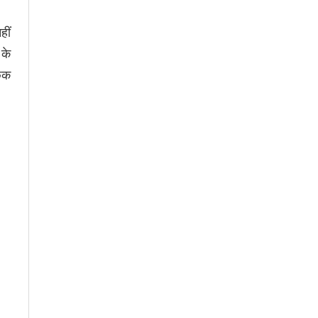
हीं
 के
छिक