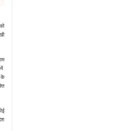
 को
ीखी
नाम
में
 के
्ति
कोई
देश